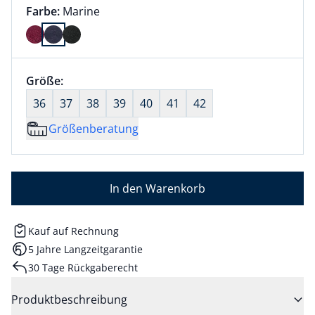
Farbauswahl:
aktuell ausgewählt:
Farbe:
Marine
Farbe Marine ausgewählt
Größenauswahl:
Größe:
nichts ausgewählt
36
37
38
39
40
41
42
Größenberatung
In den Warenkorb
Kauf auf Rechnung
5 Jahre Langzeitgarantie
30 Tage Rückgaberecht
Produktbeschreibung