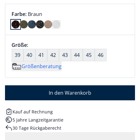
Farbauswahl:
aktuell ausgewählt:
Farbe:
Braun
Farbe Braun ausgewählt
Größenauswahl:
Größe:
nichts ausgewählt
39
40
41
42
43
44
45
46
Größenberatung
In den Warenkorb
Kauf auf Rechnung
5 Jahre Langzeitgarantie
30 Tage Rückgaberecht