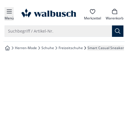
che springen
zur Startseite
vigation springen
Menü
Merkzettel
Warenkorb
inhalt springen
Suche öffnen
Suchbegriff / Artikel-Nr.
oter springen
Herren-Mode
Schuhe
Freizeitschuhe
Smart Casual Sneaker
zur Startseite
hnellanmeldung springen