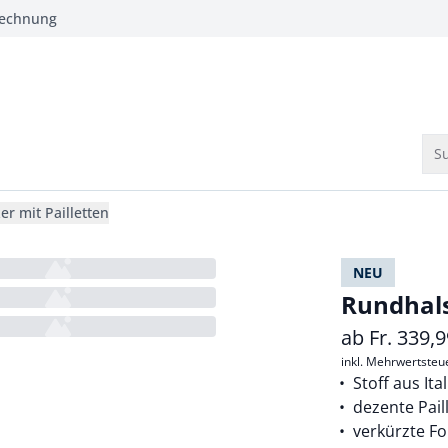
Rechnung
Su
r mit Pailletten
NEU
Rundhals
ab
Fr.
339,9
inkl. Mehrwertsteu
Stoff aus Ita
dezente Pail
verkürzte F