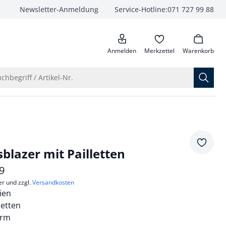
Newsletter-Anmeldung
Service-Hotline:
071 727 99 88
anrufen
Anmelden
Merkzettel
Warenkorb
Suche öffnen
chbegriff / Artikel-Nr.
Merkze
blazer mit Pailletten
9
er und zzgl.
Versandkosten
lien
letten
orm