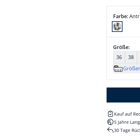
Farbauswah
aktu
Farbe:
Antr
Farbe Antra
Größenaus
Größe:
nic
36
38
Größe
Kauf auf R
5 Jahre Lang
30 Tage Rüc