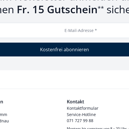
nen
Fr. 15 Gutschein
sich
**
E-Mail-Adresse *
Kostenfrei abonnieren
en
Kontakt
Kontaktformular
ramm
Service-Hotline
071 727 99 88
dnau
Montags bis samstags von 8 – 20 Uhr.