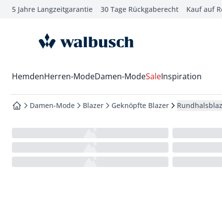
5 Jahre Langzeitgarantie
30 Tage Rückgaberecht
Kauf auf 
che springen
vigation springen
zur Startseite
inhalt springen
oter springen
Wechsel in das Menü mit Pfeil-Runter Taste
Hemden
Herren-Mode
Damen-Mode
Sale
Inspiration
hnellanmeldung springen
Damen-Mode
Blazer
Geknöpfte Blazer
Rundhalsblaze
zur Startseite