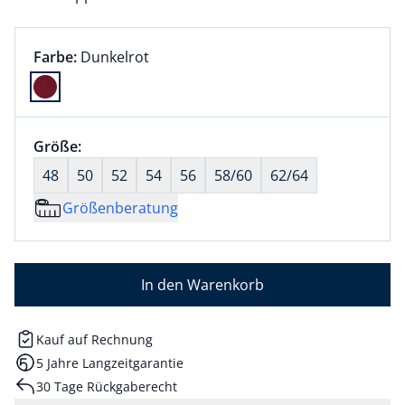
Farbauswahl:
aktuell ausgewählt:
Farbe:
Dunkelrot
Farbe Dunkelrot ausgewählt
Größenauswahl:
Größe:
nichts ausgewählt
48
50
52
54
56
58/60
62/64
Größenberatung
In den Warenkorb
Kauf auf Rechnung
5 Jahre Langzeitgarantie
30 Tage Rückgaberecht