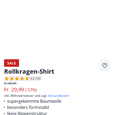
SALE
Merkz
Rollkragen-Shirt
4,8 (58)
Fr. 69,99
Fr.
29,99
(-57%)
inkl. Mehrwertsteuer und zzgl.
Versandkosten
supergekämmte Baumwolle
besonders formstabil
feine Rippenstruktur