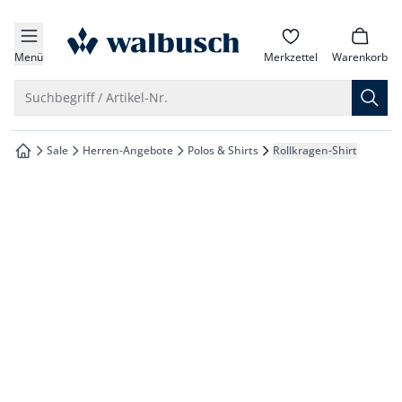
che springen
zur Startseite
vigation springen
Menü
Merkzettel
Warenkorb
inhalt springen
Suche öffnen
Suchbegriff / Artikel-Nr.
oter springen
Sale
Herren-Angebote
Polos & Shirts
Rollkragen-Shirt
zur Startseite
hnellanmeldung springen