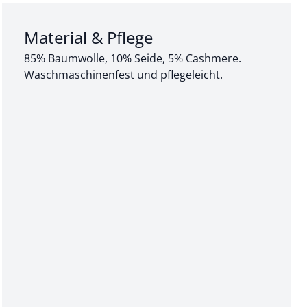
Abschnitt 3 von 3:
Material & Pflege
85% Baumwolle, 10% Seide, 5% Cashmere.
Waschmaschinenfest und pflegeleicht.