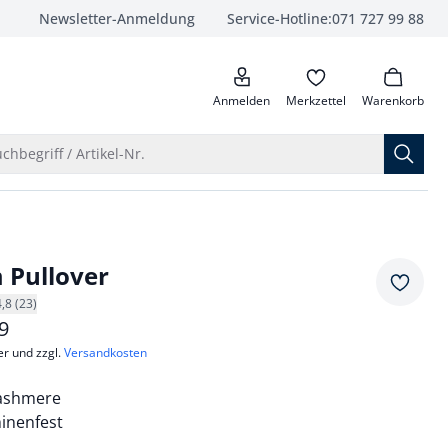
Newsletter-Anmeldung
Service-Hotline:
071 727 99 88
anrufen
Anmelden
Merkzettel
Warenkorb
Suche öffnen
chbegriff / Artikel-Nr.
 Pullover
Merkze
4,8 (23)
9
er und zzgl.
Versandkosten
Cashmere
inenfest