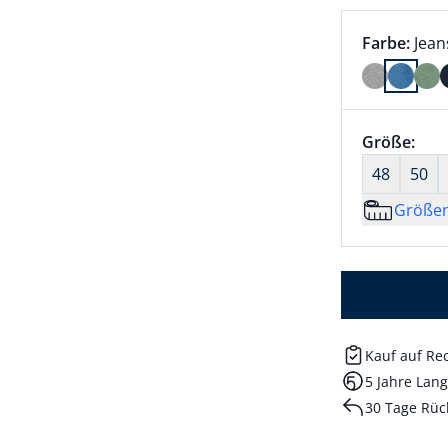
Farbauswah
aktu
Farbe:
Jean
Farbe Jean
Größenaus
Größe:
nic
48
50
Größe
Kauf auf R
5 Jahre Lang
30 Tage Rüc