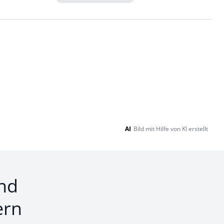
Loading...
AI
Bild mit Hilfe von KI erstellt
nd
ern