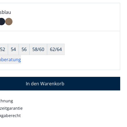
l:
ell ausgewählt:
sblau
sblau ausgewählt
wahl:
hts ausgewählt
52
54
56
58/60
62/64
nberatung
In den Warenkorb
echnung
zeitgarantie
kgaberecht