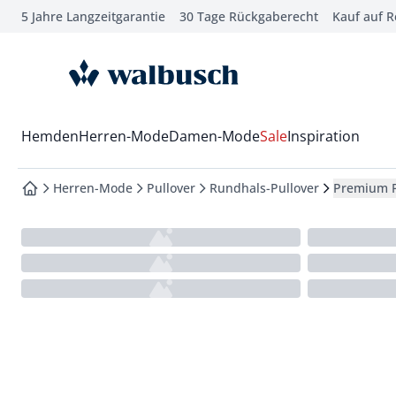
5 Jahre Langzeitgarantie
30 Tage Rückgaberecht
Kauf auf 
che springen
vigation springen
zur Startseite
inhalt springen
oter springen
Wechsel in das Menü mit Pfeil-Runter Taste
Hemden
Herren-Mode
Damen-Mode
Sale
Inspiration
hnellanmeldung springen
Herren-Mode
Pullover
Rundhals-Pullover
Premium P
zur Startseite