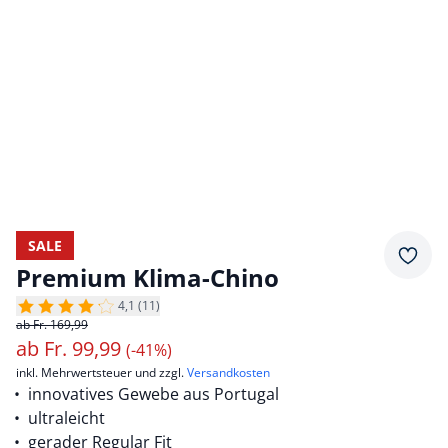
SALE
Merkz
Premium Klima-Chino
4,1 (11)
ab Fr. 169,99
ab
Fr.
99,99
(-41%)
inkl. Mehrwertsteuer und zzgl.
Versandkosten
innovatives Gewebe aus Portugal
ultraleicht
gerader Regular Fit