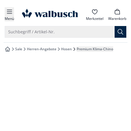
che springen
zur Startseite
vigation springen
Menü
Merkzettel
Warenkorb
inhalt springen
Suche öffnen
Suchbegriff / Artikel-Nr.
oter springen
Sale
Herren-Angebote
Hosen
Premium Klima-Chino
zur Startseite
hnellanmeldung springen