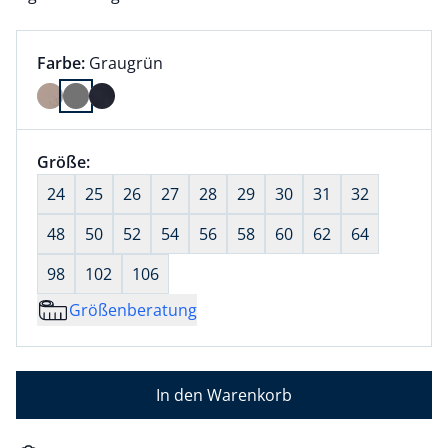
Farbauswahl:
aktuell ausgewählt:
Farbe:
Graugrün
Farbe Graugrün ausgewählt
Größenauswahl:
Größe:
nichts ausgewählt
24
25
26
27
28
29
30
31
32
48
50
52
54
56
58
60
62
64
98
102
106
Größenberatung
In den Warenkorb