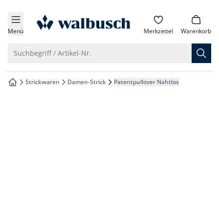
che springen
zur Startseite
vigation springen
Menü
Merkzettel
Warenkorb
inhalt springen
Suche öffnen
Suchbegriff / Artikel-Nr.
oter springen
Strickwaren
Damen-Strick
Patentpullover Nahtlos
zur Startseite
hnellanmeldung springen