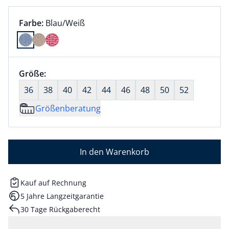
Farbauswahl:
aktuell ausgewählt:
Farbe:
Blau/Weiß
Farbe Blau/Weiß ausgewählt
Größenauswahl:
Größe:
nichts ausgewählt
36
38
40
42
44
46
48
50
52
Größenberatung
In den Warenkorb
Kauf auf Rechnung
5 Jahre Langzeitgarantie
30 Tage Rückgaberecht