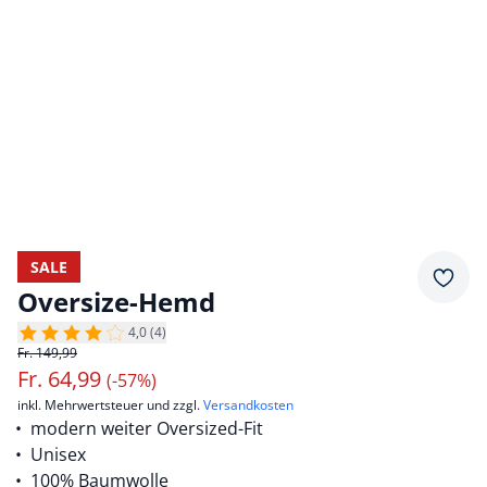
SALE
Merkz
Oversize-Hemd
4,0 (4)
Fr. 149,99
Fr.
64,99
(-57%)
inkl. Mehrwertsteuer und zzgl.
Versandkosten
modern weiter Oversized-Fit
Unisex
100% Baumwolle