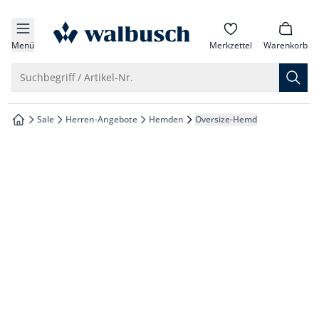
che springen
zur Startseite
vigation springen
Menü
Merkzettel
Warenkorb
inhalt springen
Suche öffnen
Suchbegriff / Artikel-Nr.
oter springen
Sale
Herren-Angebote
Hemden
Oversize-Hemd
zur Startseite
hnellanmeldung springen