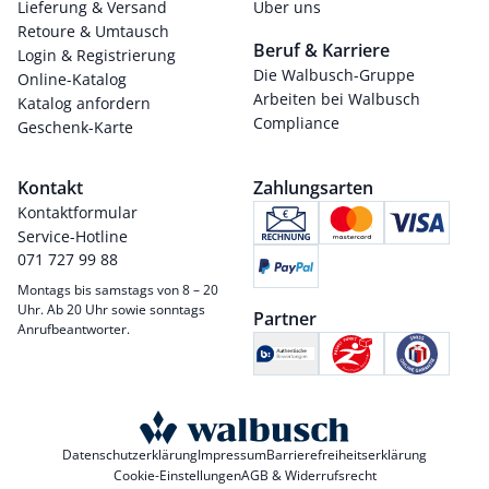
Lieferung & Versand
Über uns
Retoure & Umtausch
Beruf & Karriere
Login & Registrierung
Die Walbusch-Gruppe
Online-Katalog
Arbeiten bei Walbusch
Katalog anfordern
Compliance
Geschenk-Karte
Kontakt
Zahlungsarten
Kontaktformular
Service-Hotline
071 727 99 88
Montags bis samstags von 8 – 20
Uhr. Ab 20 Uhr sowie sonntags
Partner
Anrufbeantworter.
Datenschutzerklärung
Impressum
Barrierefreiheitserklärung
Cookie-Einstellungen
AGB & Widerrufsrecht