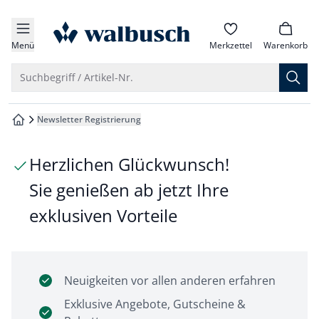
che springen
zur Startseite
vigation springen
Menü
Merkzettel
Warenkorb
inhalt springen
Suche öffnen
Suchbegriff / Artikel-Nr.
oter springen
Newsletter Registrierung
zur Startseite
hnellanmeldung springen
Herzlichen Glückwunsch!
Sie genießen ab jetzt Ihre
exklusiven Vorteile
Neuigkeiten vor allen anderen erfahren
Exklusive Angebote, Gutscheine &