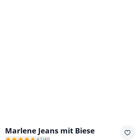
Marlene Jeans mit Biese
Merkz
4,7 (42)