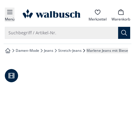
che springen
zur Startseite
vigation springen
Menü
Merkzettel
Warenkorb
inhalt springen
Suche öffnen
Suchbegriff / Artikel-Nr.
oter springen
Damen-Mode
Jeans
Stretch-Jeans
Marlene Jeans mit Biese
zur Startseite
hnellanmeldung springen
Video