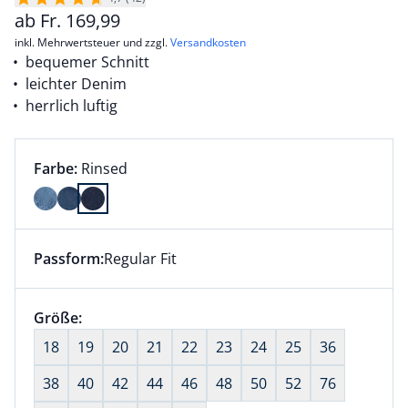
ab
Fr.
169,99
inkl. Mehrwertsteuer und zzgl.
Versandkosten
bequemer Schnitt
leichter Denim
herrlich luftig
Farbauswahl:
aktuell ausgewählt:
Farbe:
Rinsed
Farbe Rinsed ausgewählt
Passform:
Regular Fit
Dieser Artikel hat die Passform Regular Fit. für Infor
Größenauswahl:
Größe:
nichts ausgewählt
18
19
20
21
22
23
24
25
36
38
40
42
44
46
48
50
52
76