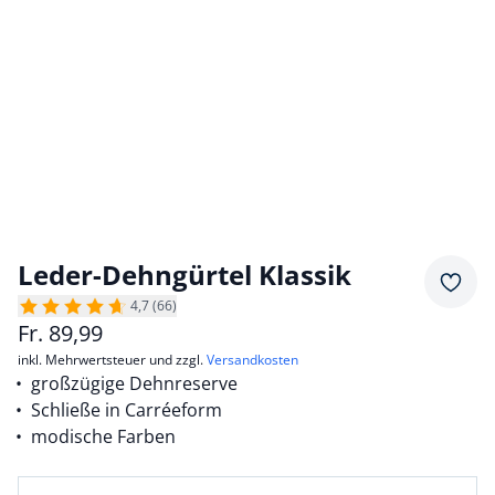
Leder-Dehngürtel Klassik
Merkz
4,7 (66)
Fr.
89,99
inkl. Mehrwertsteuer und zzgl.
Versandkosten
großzügige Dehnreserve
Schließe in Carréeform
modische Farben