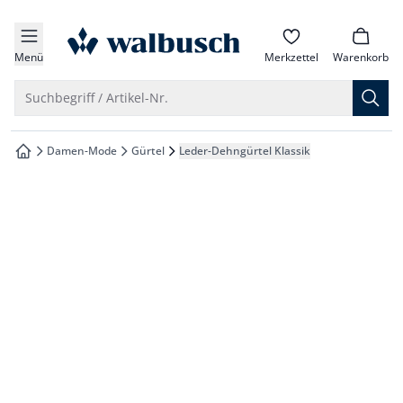
che springen
zur Startseite
vigation springen
Menü
Merkzettel
Warenkorb
inhalt springen
Suche öffnen
Suchbegriff / Artikel-Nr.
oter springen
Damen-Mode
Gürtel
Leder-Dehngürtel Klassik
zur Startseite
hnellanmeldung springen