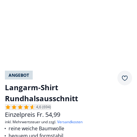
ANGEBOT
Merkz
Langarm-Shirt
Rundhalsausschnitt
4,6 (694)
Einzelpreis
Fr.
54,99
inkl. Mehrwertsteuer und zzgl.
Versandkosten
reine weiche Baumwolle
bequem und formstabil