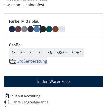
waschmaschinenfest
Farbauswahl:
aktuell ausgewählt:
Farbe:
Mittelblau
Farbe Mittelblau ausgewählt
Größenauswahl:
Größe:
nichts ausgewählt
48
50
52
54
56
58/60
62/64
Größenberatung
In den Warenkorb
Kauf auf Rechnung
5 Jahre Langzeitgarantie