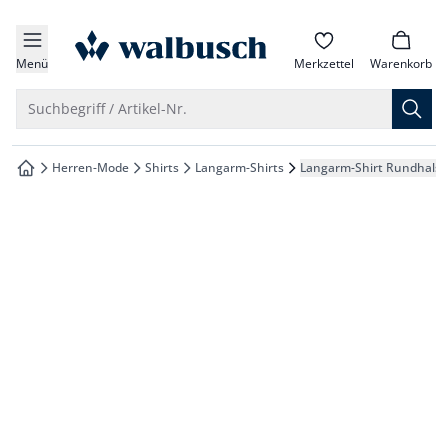
che springen
zur Startseite
vigation springen
Menü
Merkzettel
Warenkorb
inhalt springen
Suche öffnen
Suchbegriff / Artikel-Nr.
oter springen
Herren-Mode
Shirts
Langarm-Shirts
Langarm-Shirt Rundhalsa
zur Startseite
hnellanmeldung springen