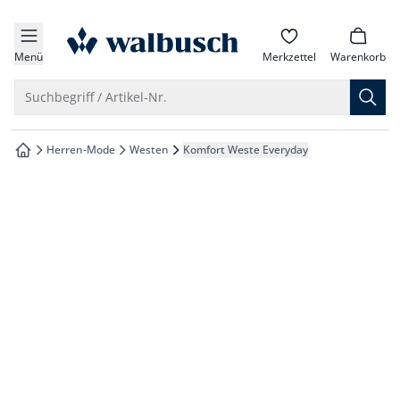
che springen
zur Startseite
vigation springen
Menü
Merkzettel
Warenkorb
inhalt springen
Suche öffnen
Suchbegriff / Artikel-Nr.
oter springen
Herren-Mode
Westen
Komfort Weste Everyday
zur Startseite
hnellanmeldung springen