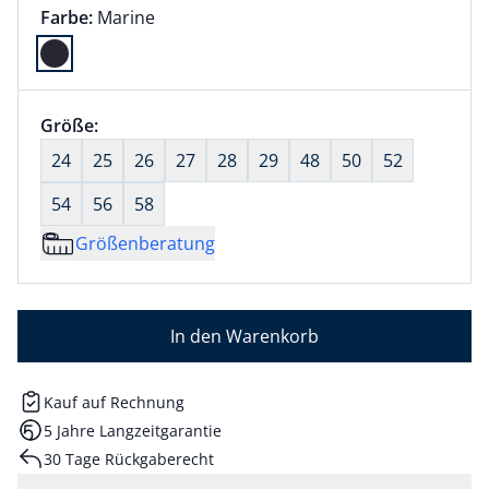
Farbauswahl:
aktuell ausgewählt:
Farbe:
Marine
Farbe Marine ausgewählt
Größenauswahl:
Größe:
nichts ausgewählt
24
25
26
27
28
29
48
50
52
54
56
58
Größenberatung
In den Warenkorb
Kauf auf Rechnung
5 Jahre Langzeitgarantie
30 Tage Rückgaberecht