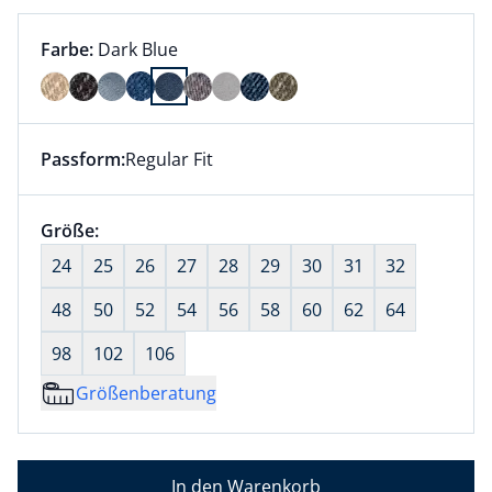
Farbauswahl:
aktuell ausgewählt:
Farbe:
Dark Blue
Farbe Dark Blue ausgewählt
Passform:
Regular Fit
Dieser Artikel hat die Passform Regular Fit. für Infor
Größenauswahl:
Größe:
nichts ausgewählt
24
25
26
27
28
29
30
31
32
48
50
52
54
56
58
60
62
64
98
102
106
Größenberatung
In den Warenkorb