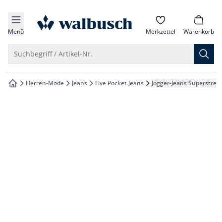
che springen
zur Startseite
vigation springen
Menü
Merkzettel
Warenkorb
inhalt springen
Suche öffnen
Suchbegriff / Artikel-Nr.
oter springen
Herren-Mode
Jeans
Five Pocket Jeans
Jogger-Jeans Superstret
zur Startseite
hnellanmeldung springen