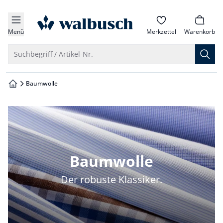
che springen
zur Startseite
vigation springen
Menü
Merkzettel
Warenkorb
inhalt springen
Suche öffnen
Suchbegriff / Artikel-Nr.
oter springen
Baumwolle
zur Startseite
hnellanmeldung springen
Baumwolle
Der robuste Klassiker.