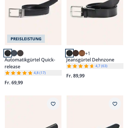
PREISLEISTUNG
+1
Automatikgürtel Quick-
Jeansgürtel Dehnzone
release
4,7 (63)
4,8 (17)
Fr. 89,99
Fr. 69,99
Artikel 3 von 6.
Artikel 4 von 6.
Merkzettel
Merkz