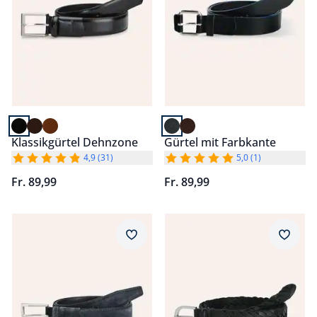
Klassikgürtel Dehnzone
Gürtel mit Farbkante
4,9 (31)
5,0 (1)
Fr. 89,99
Fr. 89,99
Artikel 5 von 6.
Artikel 6 von 6.
Merkzettel
Merkz