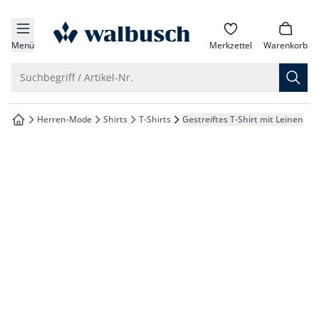
che springen
zur Startseite
vigation springen
Menü
Merkzettel
Warenkorb
inhalt springen
Suche öffnen
Suchbegriff / Artikel-Nr.
oter springen
Herren-Mode
Shirts
T-Shirts
Gestreiftes T-Shirt mit Leinen
zur Startseite
hnellanmeldung springen