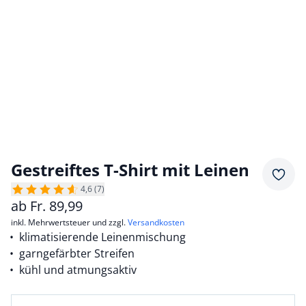
Gestreiftes T-Shirt mit Leinen
Merkz
4,6 (7)
ab
Fr.
89,99
inkl. Mehrwertsteuer und zzgl.
Versandkosten
klimatisierende Leinenmischung
garngefärbter Streifen
kühl und atmungsaktiv