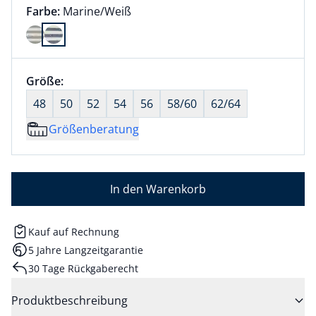
Farbauswahl:
aktuell ausgewählt:
Farbe:
Marine/Weiß
Farbe Marine/Weiß ausgewählt
Größenauswahl:
Größe:
nichts ausgewählt
48
50
52
54
56
58/60
62/64
Größenberatung
In den Warenkorb
Kauf auf Rechnung
5 Jahre Langzeitgarantie
30 Tage Rückgaberecht
Produktbeschreibung