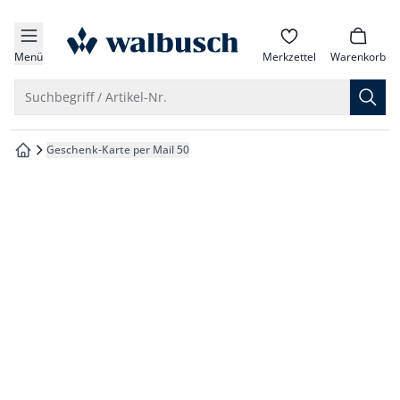
che springen
zur Startseite
vigation springen
Menü
Merkzettel
Warenkorb
inhalt springen
Suche öffnen
Suchbegriff / Artikel-Nr.
oter springen
Geschenk-Karte per Mail 50
zur Startseite
hnellanmeldung springen