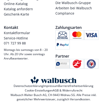
Die Walbusch-Gruppe
Online-Katalog
Arbeiten bei Walbusch
Katalog anfordern
Compliance
Geschenk-Karte
Kontakt
Zahlungsarten
Kontaktformular
Service-Hotline
071 727 99 88
Montags bis samstags von 8 – 20
Uhr. Ab 20 Uhr sowie sonntags
Partner
Anrufbeantworter.
Datenschutzerklärung
Impressum
Barrierefreiheitserklärung
Cookie-Einstellungen
AGB & Widerrufsrecht
Walbusch Walter Busch AG, CH-9443 Widnau SG. Alle Preise inkl.
gesetzlicher Mehrwertsteuer, zuzüglich
Versandkosten
.