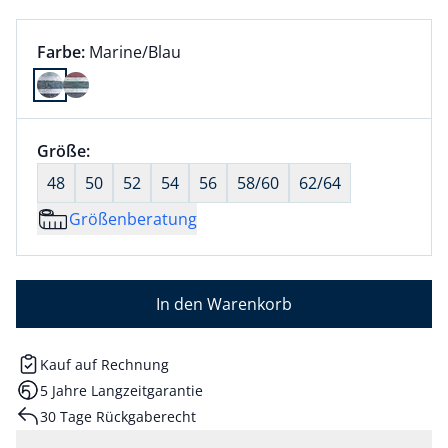
Farbauswahl:
aktuell ausgewählt:
Farbe:
Marine/Blau
Farbe Marine/Blau ausgewählt
Größenauswahl:
Größe:
nichts ausgewählt
48
50
52
54
56
58/60
62/64
Größenberatung
In den Warenkorb
Kauf auf Rechnung
5 Jahre Langzeitgarantie
30 Tage Rückgaberecht