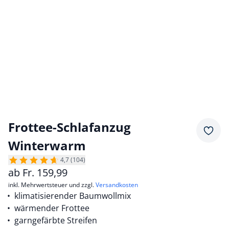
Frottee-Schlafanzug
Merkz
Winterwarm
4,7 (104)
ab
Fr.
159,99
inkl. Mehrwertsteuer und zzgl.
Versandkosten
klimatisierender Baumwollmix
wärmender Frottee
garngefärbte Streifen