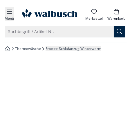
che springen
zur Startseite
vigation springen
Menü
Merkzettel
Warenkorb
inhalt springen
Suche öffnen
Suchbegriff / Artikel-Nr.
oter springen
Thermowäsche
Frottee-Schlafanzug Winterwarm
zur Startseite
hnellanmeldung springen