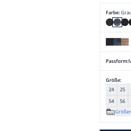
Farbauswah
aktu
Farbe:
Gra
Farbe Grau
Passform:
M
Dieser Arti
Größenaus
Größe:
nic
24
25
54
56
Größe