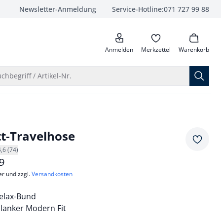
Newsletter-Anmeldung
Service-Hotline:
071 727 99 88
anrufen
Anmelden
Merkzettel
Warenkorb
Suche öffnen
chbegriff / Artikel-Nr.
tt-Travelhose
Merkze
4,6 (74)
9
er und zzgl.
Versandkosten
elax-Bund
lanker Modern Fit