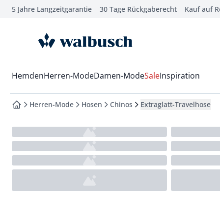
5 Jahre Langzeitgarantie
30 Tage Rückgaberecht
Kauf auf 
che springen
vigation springen
zur Startseite
inhalt springen
oter springen
Wechsel in das Menü mit Pfeil-Runter Taste
Hemden
Herren-Mode
Damen-Mode
Sale
Inspiration
hnellanmeldung springen
Herren-Mode
Hosen
Chinos
Extraglatt-Travelhose
zur Startseite