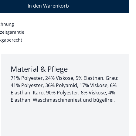
In den Warenkorb
echnung
zeitgarantie
kgaberecht
Abschnitt 3 von 3:
Material & Pflege
71% Polyester, 24% Viskose, 5% Elasthan. Grau:
41% Polyester, 36% Polyamid, 17% Viskose, 6%
Elasthan. Karo: 90% Polyester, 6% Viskose, 4%
Elasthan. Waschmaschinenfest und bügelfrei.