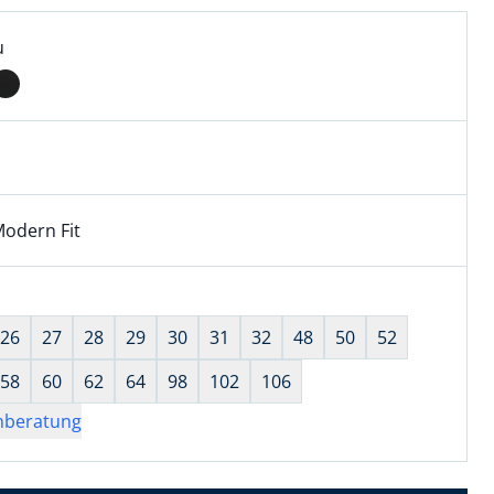
l:
ell ausgewählt:
u
 ausgewählt
odern Fit
kel hat die Passform Modern Fit. für Informationen zu Pass
wahl:
hts ausgewählt
26
27
28
29
30
31
32
48
50
52
58
60
62
64
98
102
106
nberatung