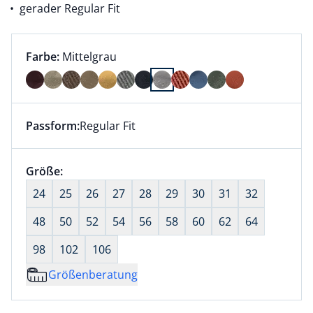
gerader Regular Fit
Farbauswahl:
aktuell ausgewählt:
Farbe:
Mittelgrau
Farbe Mittelgrau ausgewählt
Passform:
Regular Fit
Dieser Artikel hat die Passform Regular Fit. für Infor
Größenauswahl:
Größe:
nichts ausgewählt
24
25
26
27
28
29
30
31
32
48
50
52
54
56
58
60
62
64
98
102
106
Größenberatung