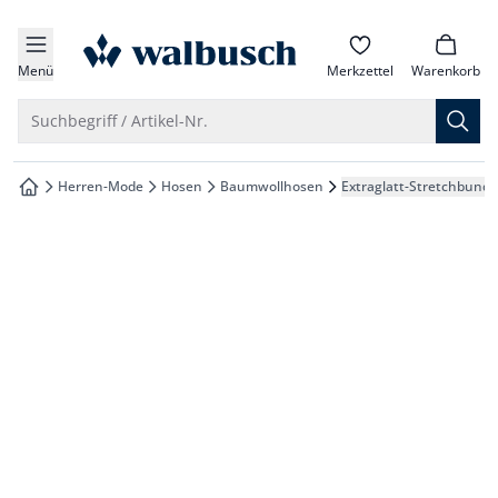
che springen
zur Startseite
vigation springen
Menü
Merkzettel
Warenkorb
inhalt springen
Suche öffnen
Suchbegriff / Artikel-Nr.
oter springen
Herren-Mode
Hosen
Baumwollhosen
Extraglatt-Stretchbund 
zur Startseite
hnellanmeldung springen