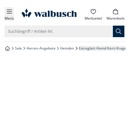
che springen
zur Startseite
vigation springen
Menü
Merkzettel
Warenkorb
inhalt springen
Suche öffnen
Suchbegriff / Artikel-Nr.
oter springen
Sale
Herren-Angebote
Hemden
Extraglatt-Hemd Kent-Kragen
zur Startseite
hnellanmeldung springen