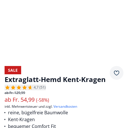
SALE
Merkz
Extraglatt-Hemd Kent-Kragen
4,7 (51)
ab Fr. 129,99
ab
Fr.
54,99
(-58%)
inkl. Mehrwertsteuer und zzgl.
Versandkosten
reine, bügelfreie Baumwolle
Kent-Kragen
bequemer Comfort Fit