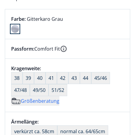
Farbauswahl:
aktuell ausgewählt:
Farbe:
Gitterkaro Grau
Farbe Gitterkaro Grau ausgewählt
Passform:
Comfort Fit
Dieser Artikel hat die Passform Comfort Fit. für Info
Information
Größenauswahl:
Kragenweite:
nichts ausgewählt
38
39
40
41
42
43
44
45/46
47/48
49/50
51/52
Größenberatung
Größenauswahl:
Ärmellänge:
nichts ausgewählt
verkürzt ca. 58cm
normal ca. 64/65cm