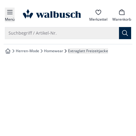
che springen
zur Startseite
vigation springen
Menü
Merkzettel
Warenkorb
inhalt springen
Suche öffnen
Suchbegriff / Artikel-Nr.
oter springen
Herren-Mode
Homewear
Extraglatt Freizeitjacke
zur Startseite
hnellanmeldung springen