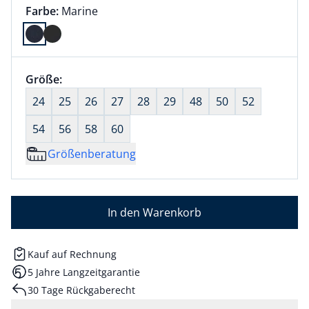
Farbauswahl:
aktuell ausgewählt:
Farbe:
Marine
Farbe Marine ausgewählt
Größenauswahl:
Größe:
nichts ausgewählt
24
25
26
27
28
29
48
50
52
54
56
58
60
Größenberatung
In den Warenkorb
Kauf auf Rechnung
5 Jahre Langzeitgarantie
30 Tage Rückgaberecht