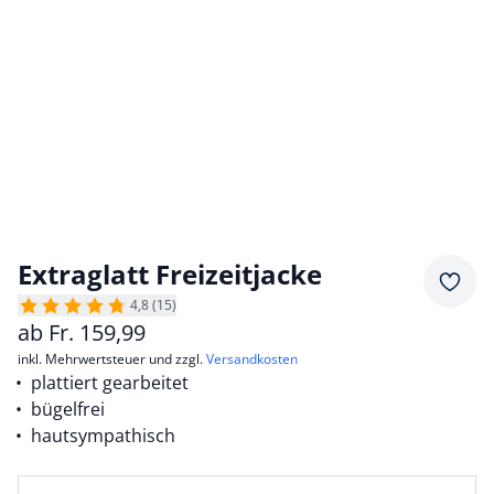
Extraglatt Freizeitjacke
Merkz
4,8 (15)
ab
Fr.
159,99
inkl. Mehrwertsteuer und zzgl.
Versandkosten
plattiert gearbeitet
bügelfrei
hautsympathisch