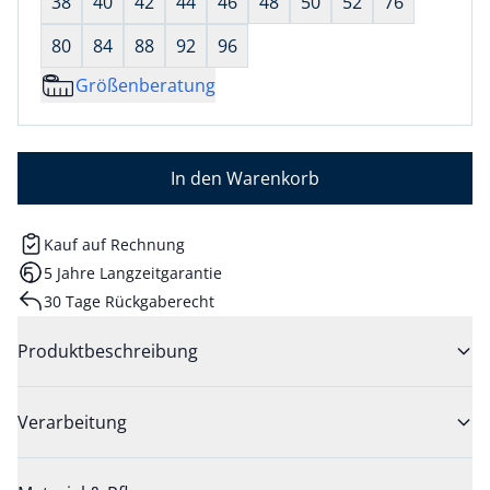
38
40
42
44
46
48
50
52
76
80
84
88
92
96
Größenberatung
In den Warenkorb
Kauf auf Rechnung
5 Jahre Langzeitgarantie
30 Tage Rückgaberecht
Produktbeschreibung
Verarbeitung