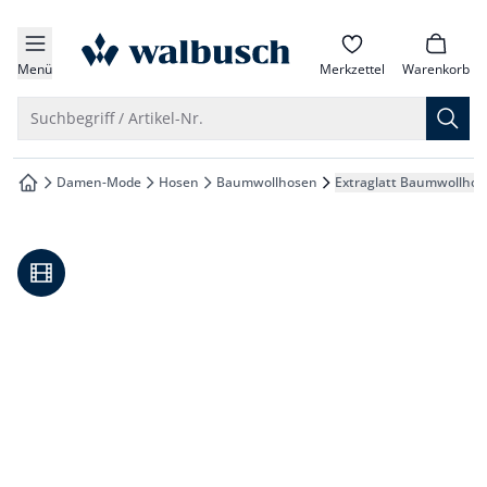
che springen
zur Startseite
vigation springen
Menü
Merkzettel
Warenkorb
inhalt springen
Suche öffnen
Suchbegriff / Artikel-Nr.
oter springen
Damen-Mode
Hosen
Baumwollhosen
Extraglatt Baumwollhos
zur Startseite
hnellanmeldung springen
Video