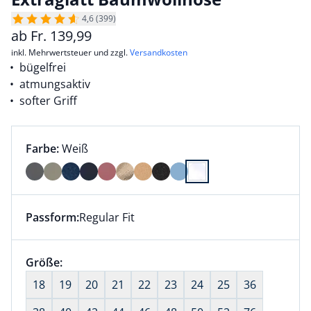
4,6 (399)
ab
Fr.
139,99
inkl. Mehrwertsteuer und zzgl.
Versandkosten
bügelfrei
atmungsaktiv
softer Griff
Farbauswahl:
aktuell ausgewählt:
Farbe:
Weiß
Farbe Weiß ausgewählt
Passform:
Regular Fit
Dieser Artikel hat die Passform Regular Fit. für Infor
Größenauswahl:
Größe:
nichts ausgewählt
18
19
20
21
22
23
24
25
36