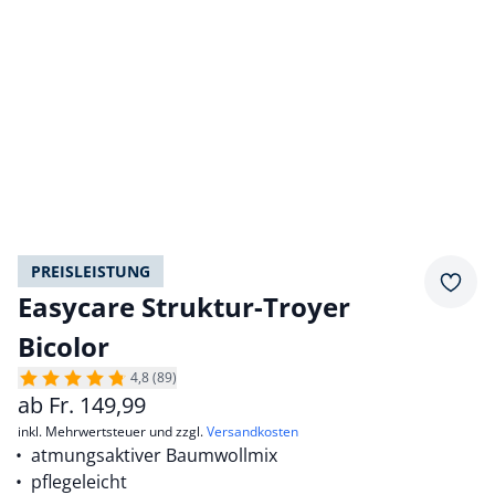
PREISLEISTUNG
Merkz
Easycare Struktur-Troyer
Bicolor
4,8 (89)
ab
Fr.
149,99
inkl. Mehrwertsteuer und zzgl.
Versandkosten
atmungsaktiver Baumwollmix
pflegeleicht