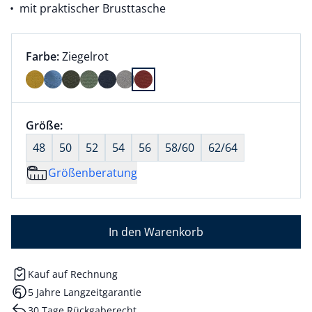
mit praktischer Brusttasche
Farbauswahl:
aktuell ausgewählt:
Farbe:
Ziegelrot
Farbe Ziegelrot ausgewählt
Größenauswahl:
Größe:
nichts ausgewählt
48
50
52
54
56
58/60
62/64
Größenberatung
In den Warenkorb
Kauf auf Rechnung
5 Jahre Langzeitgarantie
30 Tage Rückgaberecht