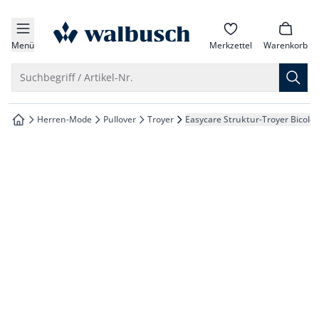
che springen
zur Startseite
vigation springen
Menü
Merkzettel
Warenkorb
inhalt springen
Suche öffnen
Suchbegriff / Artikel-Nr.
oter springen
Herren-Mode
Pullover
Troyer
Easycare Struktur-Troyer Bicolor
zur Startseite
hnellanmeldung springen