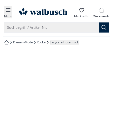
che springen
zur Startseite
vigation springen
Menü
Merkzettel
Warenkorb
inhalt springen
Suche öffnen
Suchbegriff / Artikel-Nr.
oter springen
Damen-Mode
Röcke
Easycare Hosenrock
zur Startseite
hnellanmeldung springen