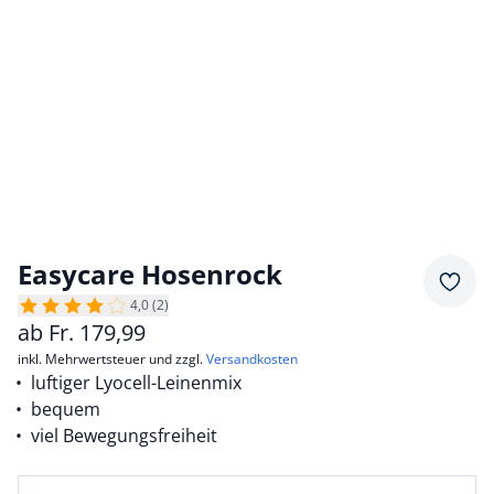
Easycare Hosenrock
Merkz
4,0 (2)
ab
Fr.
179,99
inkl. Mehrwertsteuer und zzgl.
Versandkosten
luftiger Lyocell-Leinenmix
bequem
viel Bewegungsfreiheit