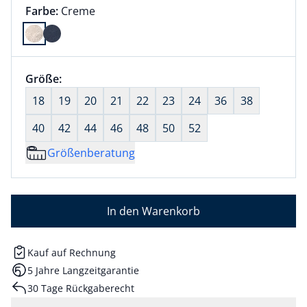
Farbauswahl:
aktuell ausgewählt:
Farbe:
Creme
Farbe Creme ausgewählt
Größenauswahl:
Größe:
nichts ausgewählt
18
19
20
21
22
23
24
36
38
40
42
44
46
48
50
52
Größenberatung
In den Warenkorb
Kauf auf Rechnung
5 Jahre Langzeitgarantie
30 Tage Rückgaberecht