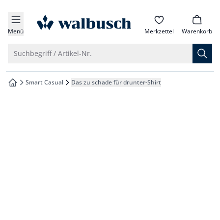
che springen
zur Startseite
vigation springen
Menü
Merkzettel
Warenkorb
inhalt springen
Suche öffnen
Suchbegriff / Artikel-Nr.
oter springen
Smart Casual
Das zu schade für drunter-Shirt
zur Startseite
hnellanmeldung springen