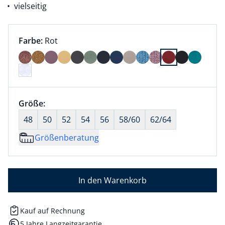
vielseitig
Farbauswahl:
aktuell ausgewählt:
Farbe:
Rot
Farbe Rot ausgewählt
Größenauswahl:
Größe:
nichts ausgewählt
48
50
52
54
56
58/60
62/64
Größenberatung
In den Warenkorb
Kauf auf Rechnung
5 Jahre Langzeitgarantie