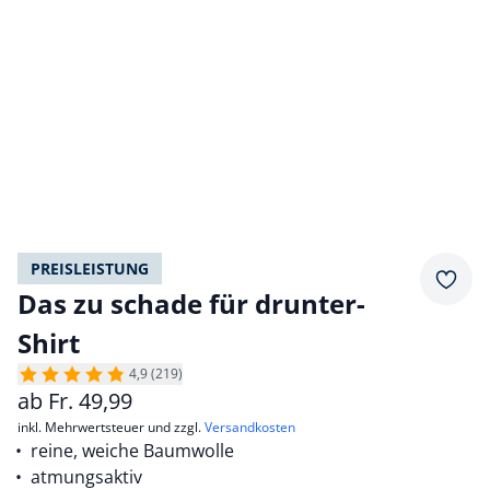
PREISLEISTUNG
Merkz
Das zu schade für drunter-
Shirt
4,9 (219)
ab
Fr.
49,99
inkl. Mehrwertsteuer und zzgl.
Versandkosten
reine, weiche Baumwolle
atmungsaktiv