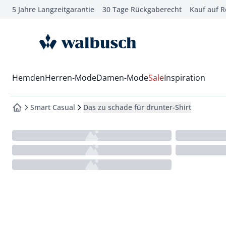
5 Jahre Langzeitgarantie
30 Tage Rückgaberecht
Kauf auf 
che springen
vigation springen
zur Startseite
inhalt springen
oter springen
Wechsel in das Menü mit Pfeil-Runter Taste
Hemden
Herren-Mode
Damen-Mode
Sale
Inspiration
hnellanmeldung springen
Smart Casual
Das zu schade für drunter-Shirt
zur Startseite