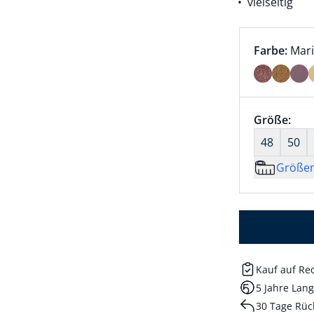
vielseitig
Farbauswah
aktu
Farbe:
Mar
Farbe Mari
Größenaus
Größe:
nic
48
50
Größe
Kauf auf R
5 Jahre Lang
30 Tage Rüc