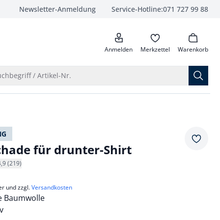
Newsletter-Anmeldung
Service-Hotline:
071 727 99 88
anrufen
Anmelden
Merkzettel
Warenkorb
Suche öffnen
chbegriff / Artikel-Nr.
NG
Merkze
chade für drunter-Shirt
4,9 (219)
er und zzgl.
Versandkosten
he Baumwolle
v