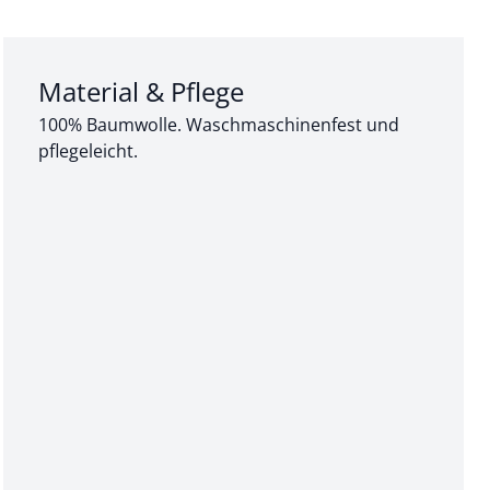
Abschnitt 3 von 3:
Material & Pflege
100% Baumwolle. Waschmaschinenfest und
pflegeleicht.