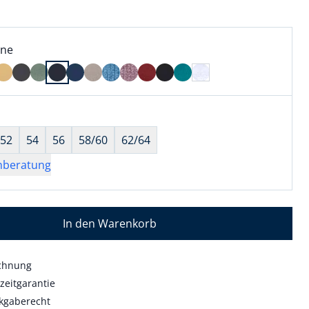
l:
ell ausgewählt:
ine
ne ausgewählt
wahl:
hts ausgewählt
52
54
56
58/60
62/64
nberatung
In den Warenkorb
echnung
zeitgarantie
kgaberecht