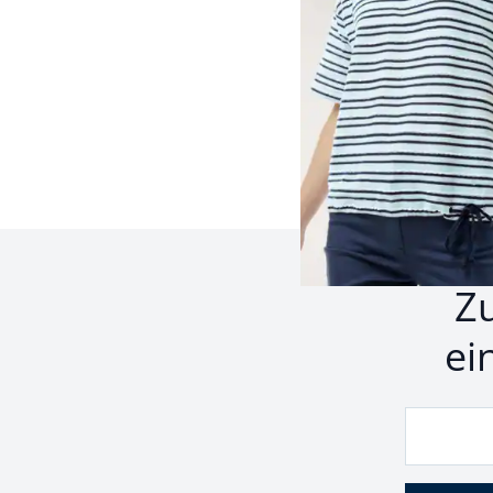
Seite 1 geladen. Zeige 
Z
ei