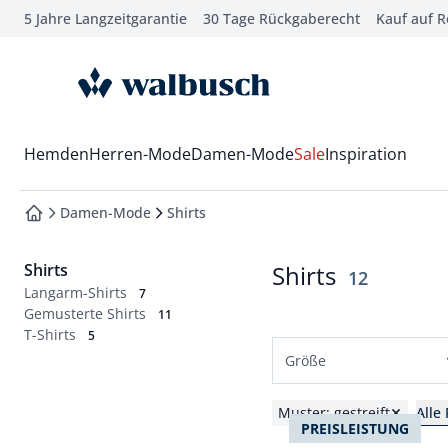
5 Jahre Langzeitgarantie
30 Tage Rückgaberecht
Kauf auf 
che springen
vigation springen
zur Startseite
inhalt springen
oter springen
Wechsel in das Menü mit Pfeil-Runter Taste
Hemden
Herren-Mode
Damen-Mode
Sale
Inspiration
hnellanmeldung springen
Damen-Mode
Shirts
zur Startseite
Shirts
Shirts
Ergebnisse
12
Langarm-Shirts
7
Gemusterte Shirts
11
T-Shirts
5
Größe
Normalgrößen
Muster: gestreift
Alle
PREISLEISTUNG
36
38
40
42