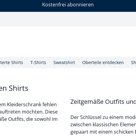
Kostenfrei abonnieren
erte Shirts
T-Shirts
Sweatshirt
Oberteile entdecken
Sh
en Shirts
Zeitgemäße Outfits und
nem Kleiderschrank fehlen
 auftreten möchten. Diese
Der Schlüssel zu einem mode
ße Outfits, die sowohl im
zwischen klassischen Element
gepaart mit einem schicken B