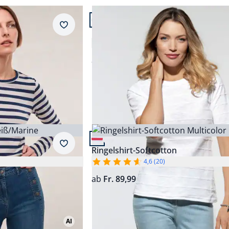
Artikel 2 von 12.
Grün
+4
Abbrechen
Merkzettel
el
Baumwollshirt Streifenstruktur
Orange
4,8 (91)
Rosé
ab
Fr. 89,99
Rot
Schwarz
Abbrechen
Weiß
Artikel 5 von 12.
Merkzettel
Ringelshirt-Softcotton
4,6 (20)
ab
Fr. 89,99
AI