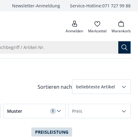
Newsletter-Anmeldung
Service-Hotline:
071 727 99 88
anrufen
Anmelden
Merkzettel
Warenkorb
Suche öffnen
chbegriff / Artikel-Nr.
Menü Sortierung: beliebteste Artikel ausge
Sortieren nach
beliebteste Artikel
beliebteste Artikel
Filter für Muster gestreift angewendet
Muster
Preis
1
Preis aufsteigend
gestreift
bis 50 Fr.
Preis absteigend
PREISLEISTUNG
einfarbig
bis 100 Fr.
Bewertungen