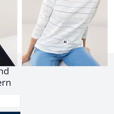
AI
Bild mit Hilfe von KI erstellt
nd
ern