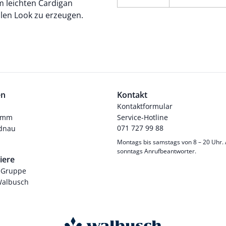
m leichten
Cardigan
llen Look zu erzeugen.
en
Kontakt
Kontaktformular
ramm
Service-Hotline
071 727 99 88
dnau
Montags bis samstags von 8 – 20 Uhr.
sonntags Anrufbeantworter.
iere
-Gruppe
Walbusch