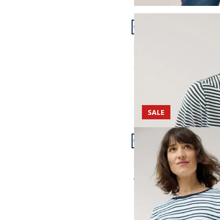
Artikel 7 von 12.
Baumwollshirt Ripp Rin
4,8 (24)
ab
Fr. 89,99
SALE
Artikel 10 von 12.
Blousonshirt Wellenrei
4,8 (5)
ab Fr. 99,99
ab
Fr. 69,99
(-30%)