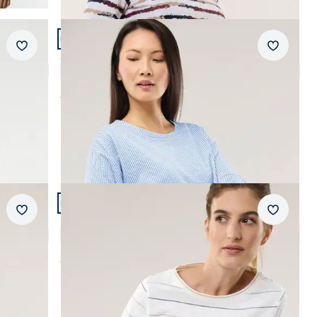
Artikel 9 von 12.
Merkzettel
Merkzet
Streifenshirt Seersucker
4,8 (10)
ab
Fr. 99,99
AI
Artikel 12 von 12.
Merkzettel
Merkzet
Baumwollshirt Lurexringel
4,1 (12)
ab
Fr. 99,99