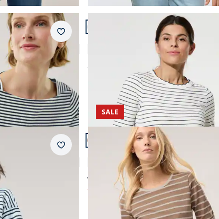
Artikel 8 von 12.
Merkzettel
gel
Ringelshirt Wellenband
4,9 (16)
ab
Fr. 89,99
SALE
Artikel 11 von 12.
Merkzettel
ter
Baumwollshirt Ringelstruktur
4,7 (9)
ab Fr. 99,99
ab
Fr. 49,99
(-50%)