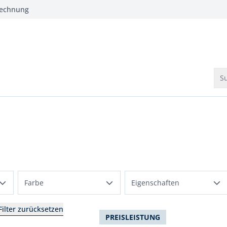
Rechnung
Su
Farbe
Eigenschaften
Beige
bequem
 Filter zurücksetzen
PREISLEISTUNG
Blau
pflegeleicht