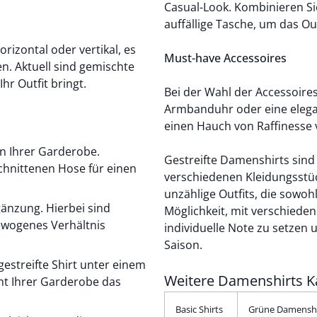
Casual-Look. Kombinieren S
auffällige Tasche, um das Ou
horizontal oder vertikal, es
Must-have Accessoires
en. Aktuell sind gemischte
hr Outfit bringt.
Bei der Wahl der Accessoires 
Armbanduhr oder eine elega
einen Hauch von Raffinesse 
in Ihrer Garderobe.
Gestreifte Damenshirts sind 
chnittenen Hose für einen
verschiedenen Kleidungsstü
unzählige Outfits, die sowoh
rgänzung. Hierbei sind
Möglichkeit, mit verschiede
ewogenes Verhältnis
individuelle Note zu setzen u
Saison.
estreifte Shirt unter einem
Weitere Damenshirts K
iht Ihrer Garderobe das
Basic Shirts
Grüne Damenshi