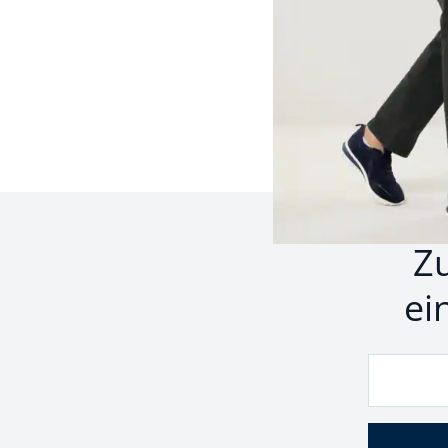
Seite 1 geladen. Zeige P
Z
ei