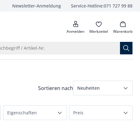
Newsletter-Anmeldung
Service-Hotline:
071 727 99 88
anrufen
Anmelden
Merkzettel
Warenkorb
Suche öffnen
chbegriff / Artikel-Nr.
Menü Sortierung: Neuheiten ausgewählt
Sortieren nach
Neuheiten
beliebteste Artikel
Eigenschaften
Preis
Preis aufsteigend
atmungsaktiv
bis 150 Fr.
Preis absteigend
elastisch
bis 250 Fr.
Bewertungen