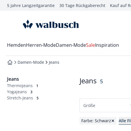
5 Jahre Langzeitgarantie
30 Tage Rückgaberecht
Kauf auf 
che springen
vigation springen
zur Startseite
inhalt springen
oter springen
Wechsel in das Menü mit Pfeil-Runter Taste
Hemden
Herren-Mode
Damen-Mode
Sale
Inspiration
hnellanmeldung springen
Damen-Mode
Jeans
zur Startseite
Jeans
Jeans
Ergebnisse
5
Thermojeans
1
Yogajeans
3
Stretch-Jeans
5
Größe
Normalgrößen
Farbe: Schwarz
Alle F
36
38
40
42