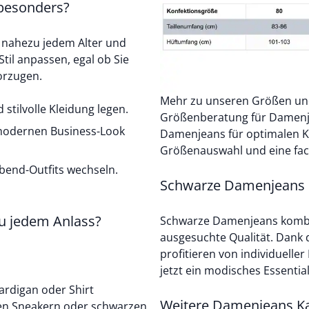
besonders?
 nahezu jedem Alter und
 Stil anpassen, egal ob Sie
vorzugen.
Mehr zu unseren Größen und
 stilvolle Kleidung legen.
Größenberatung für Damen
r modernen Business-Look
Damenjeans für optimalen Ko
Größenauswahl und eine fa
 Abend-Outfits wechseln.
Schwarze Damenjeans 
u jedem Anlass?
Schwarze Damenjeans kombin
ausgesuchte Qualität. Dank 
profitieren von individuelle
jetzt ein modisches Essential,
ardigan
oder Shirt
Weitere Damenjeans Ka
men Sneakern oder schwarzen