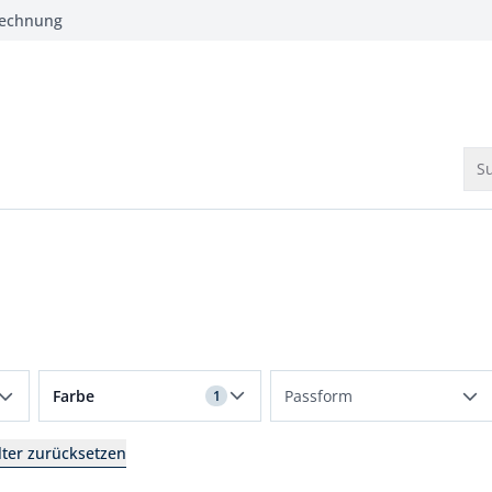
Rechnung
Su
Filter für Farbe Schwarz angewendet
Farbe
Passform
1
Beige
Kurzgrößen
ilter zurücksetzen
Blau
Langgrößen