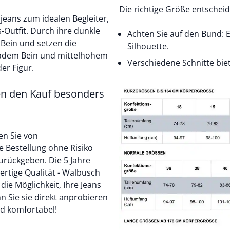
Die richtige Größe entscheid
jeans zum idealen Begleiter,
-Outfit. Durch ihre dunkle
Achten Sie auf den Bund: 
 Bein und setzen die
Silhouette.
eradem Bein und mittelhohem
Verschiedene Schnitte bie
er Figur.
en den Kauf besonders
en Sie von
e Bestellung ohne Risiko
urückgeben. Die 5 Jahre
ertige Qualität - Walbusch
die Möglichkeit, Ihre Jeans
enn Sie sie direkt anprobieren
nd komfortabel!