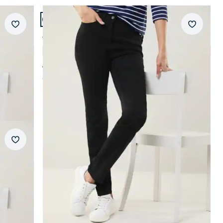
Artikel 3 von 5.
flexibler Bund
Neuheiten
Passform Feminine Fit.
Abbrechen
Merkzettel
Merkzet
Feminine Fit
pflegeleicht
Yoga-Jeans Ultrastretch Feminine F.
4,6 (95)
wärmend
ab Fr. 139,99
ab
Fr. 119,99
(-14%)
Abbrechen
Merkzettel