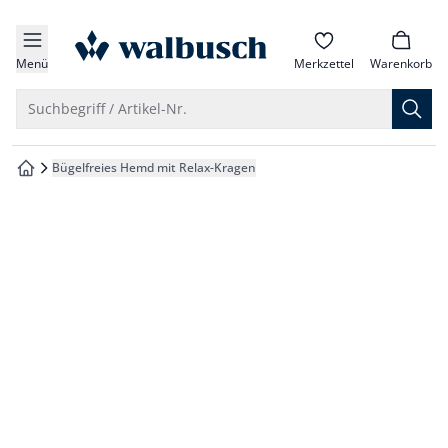
che springen
zur Startseite
vigation springen
Menü
Merkzettel
Warenkorb
inhalt springen
Suche öffnen
Suchbegriff / Artikel-Nr.
oter springen
Bügelfreies Hemd mit Relax-Kragen
zur Startseite
hnellanmeldung springen