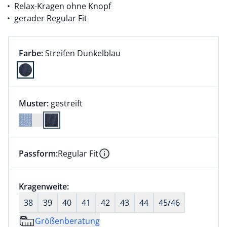
Relax-Kragen ohne Knopf
gerader Regular Fit
Farbauswahl:
aktuell ausgewählt:
Farbe:
Streifen Dunkelblau
Farbe Streifen Dunkelblau ausgewählt
Muster:
gestreift
Passform:
Regular Fit
Dieser Artikel hat die Passform Regular Fit. für Infor
Information
Größenauswahl:
Kragenweite:
nichts ausgewählt
38
39
40
41
42
43
44
45/46
Größenberatung