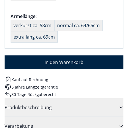
Größenauswahl:
Ärmellänge:
nichts ausgewählt
verkürzt ca. 58cm
normal ca. 64/65cm
extra lang ca. 69cm
In den Warenkorb
Kauf auf Rechnung
5 Jahre Langzeitgarantie
30 Tage Rückgaberecht
Produktbeschreibung
Verarbeitung