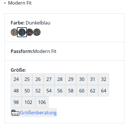
Modern Fit
Farbauswahl:
aktuell ausgewählt:
Farbe:
Dunkelblau
Farbe Dunkelblau ausgewählt
Passform:
Modern Fit
Dieser Artikel hat die Passform Modern Fit. für Infor
Größenauswahl:
Größe:
nichts ausgewählt
24
25
26
27
28
29
30
31
32
48
50
52
54
56
58
60
62
64
98
102
106
Größenberatung