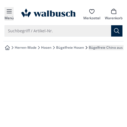
che springen
zur Startseite
vigation springen
Menü
Merkzettel
Warenkorb
inhalt springen
Suche öffnen
Suchbegriff / Artikel-Nr.
oter springen
Herren-Mode
Hosen
Bügelfreie Hosen
Bügelfreie Chino aus Le
zur Startseite
hnellanmeldung springen