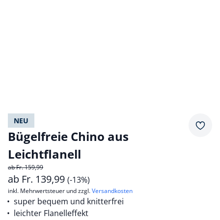
NEU
Merkz
Bügelfreie Chino aus
Leichtflanell
ab Fr. 159,99
ab
Fr.
139,99
(-13%)
inkl. Mehrwertsteuer und zzgl.
Versandkosten
super bequem und knitterfrei
leichter Flanelleffekt