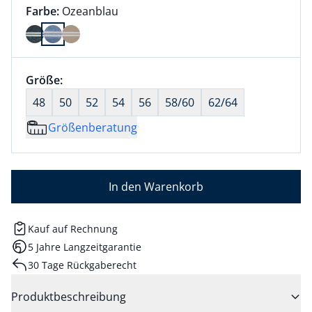
Farbauswahl:
aktuell ausgewählt:
Farbe:
Ozeanblau
Farbe Ozeanblau ausgewählt
Größenauswahl:
Größe:
nichts ausgewählt
48
50
52
54
56
58/60
62/64
Größenberatung
In den Warenkorb
Kauf auf Rechnung
5 Jahre Langzeitgarantie
30 Tage Rückgaberecht
Produktbeschreibung