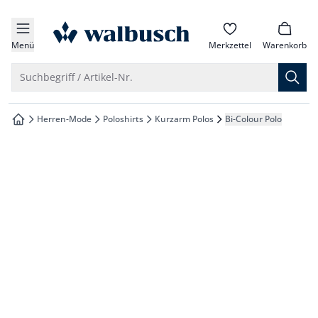
che springen
zur Startseite
vigation springen
Menü
Merkzettel
Warenkorb
inhalt springen
Suche öffnen
Suchbegriff / Artikel-Nr.
oter springen
Herren-Mode
Poloshirts
Kurzarm Polos
Bi-Colour Polo
zur Startseite
hnellanmeldung springen