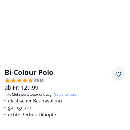
Bi-Colour Polo
Merkz
4,8 (4)
ab
Fr.
129,99
inkl. Mehrwertsteuer und zzgl.
Versandkosten
elastischer Baumwollmix
garngefärbt
echte Perlmuttknöpfe