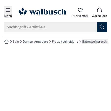
che springen
zur Startseite
vigation springen
Menü
Merkzettel
Warenkorb
inhalt springen
Suche öffnen
Suchbegriff / Artikel-Nr.
oter springen
Sale
Damen-Angebote
Freizeitbekleidung
Baumwollstretch H
zur Startseite
hnellanmeldung springen