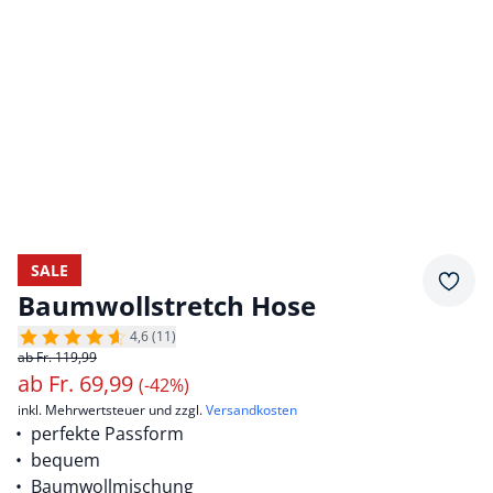
SALE
Merkz
Baumwollstretch Hose
4,6 (11)
ab Fr. 119,99
ab
Fr.
69,99
(-42%)
inkl. Mehrwertsteuer und zzgl.
Versandkosten
perfekte Passform
bequem
Baumwollmischung