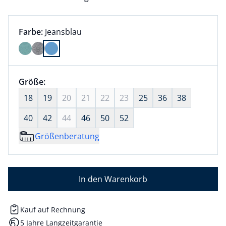
Farbauswahl:
aktuell ausgewählt:
Farbe:
Jeansblau
Farbe Jeansblau ausgewählt
Größenauswahl:
Größe:
nichts ausgewählt
18
19
20
21
22
23
25
36
38
40
42
44
46
50
52
Größenberatung
In den Warenkorb
Kauf auf Rechnung
5 Jahre Langzeitgarantie