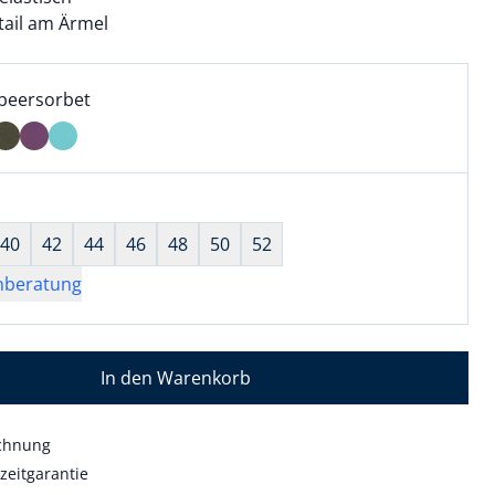
tail am Ärmel
l:
ell ausgewählt:
beersorbet
eersorbet ausgewählt
wahl:
hts ausgewählt
40
42
44
46
48
50
52
nberatung
In den Warenkorb
echnung
zeitgarantie