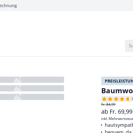
Rechnung
Su
PREISLEISTU
Baumwoll
Fr. 84,99
ab
Fr.
69,9
inkl. Mehrwertsteu
hautsympat
bequem, da 