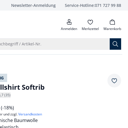
Newsletter-Anmeldung
Service-Hotline:
071 727 99 88
anrufen
Anmelden
Merkzettel
Warenkorb
Suche öffnen
chbegriff / Artikel-Nr.
NG
Merkze
shirt Softrib
4,7 (35)
9
(-18%)
er und zzgl.
Versandkosten
hische Baumwolle
elastisch