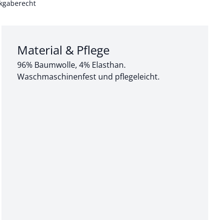
kgaberecht
Abschnitt 3 von 3:
Material & Pflege
96% Baumwolle, 4% Elasthan.
Waschmaschinenfest und pflegeleicht.