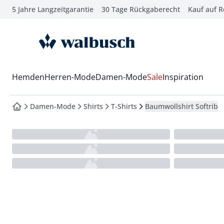
5 Jahre Langzeitgarantie
30 Tage Rückgaberecht
Kauf auf 
che springen
vigation springen
zur Startseite
inhalt springen
oter springen
Wechsel in das Menü mit Pfeil-Runter Taste
Hemden
Herren-Mode
Damen-Mode
Sale
Inspiration
hnellanmeldung springen
Damen-Mode
Shirts
T-Shirts
Baumwollshirt Softrib
zur Startseite