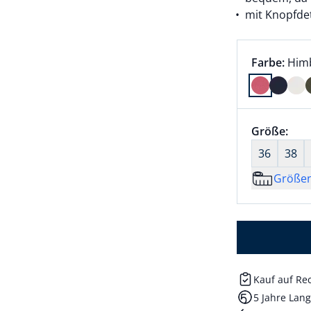
mit Knopfde
Farbauswah
aktu
Farbe:
Him
Farbe Himb
Größenaus
Größe:
nic
36
38
Größe
Kauf auf R
5 Jahre Lang