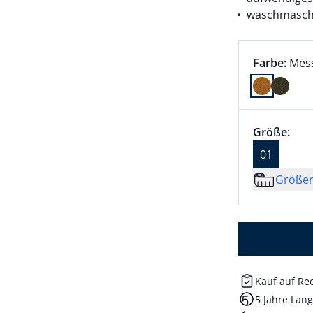
waschmasch
Farbauswah
aktu
Farbe:
Mes
Farbe Mess
Größenaus
Größe 01 a
Größe:
akt
01
Größe
Kauf auf R
5 Jahre Lang