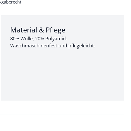
kgaberecht
Abschnitt 3 von 3:
Material & Pflege
80% Wolle, 20% Polyamid.
Waschmaschinenfest und pflegeleicht.