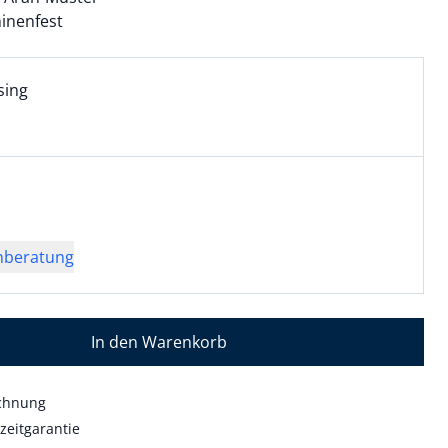
inenfest
l:
ell ausgewählt:
sing
ing ausgewählt
wahl:
usgewählt
uell ausgewählt: 01
nberatung
In den Warenkorb
echnung
zeitgarantie