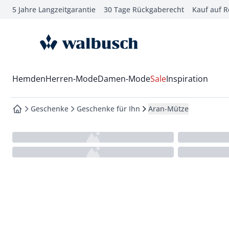
5 Jahre Langzeitgarantie
30 Tage Rückgaberecht
Kauf auf 
che springen
vigation springen
zur Startseite
inhalt springen
oter springen
Wechsel in das Menü mit Pfeil-Runter Taste
Hemden
Herren-Mode
Damen-Mode
Sale
Inspiration
hnellanmeldung springen
Geschenke
Geschenke für Ihn
Aran-Mütze
zur Startseite