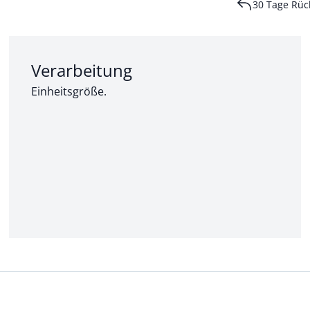
30 Tage Rüc
Abschnitt 2 von 3:
Verarbeitung
Einheitsgröße.