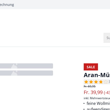
Rechnung
Su
SALE
Aran-Mü
Fr. 69,95
Fr.
39,99
(-4
inkl. Mehrwertsteu
feine Wollm
aufwendiges