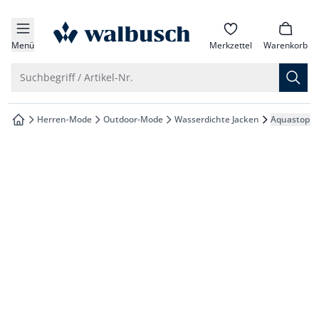
che springen
zur Startseite
vigation springen
Menü
Merkzettel
Warenkorb
inhalt springen
Suche öffnen
Suchbegriff / Artikel-Nr.
oter springen
Herren-Mode
Outdoor-Mode
Wasserdichte Jacken
Aquastop St
zur Startseite
hnellanmeldung springen