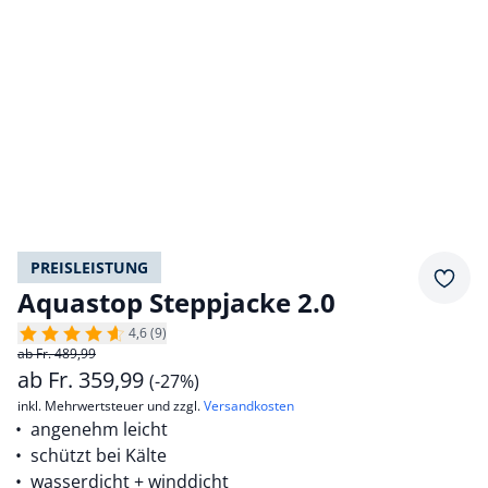
PREISLEISTUNG
Merkz
Aquastop Steppjacke 2.0
4,6 (9)
ab Fr. 489,99
ab
Fr.
359,99
(-27%)
inkl. Mehrwertsteuer und zzgl.
Versandkosten
angenehm leicht
schützt bei Kälte
wasserdicht + winddicht