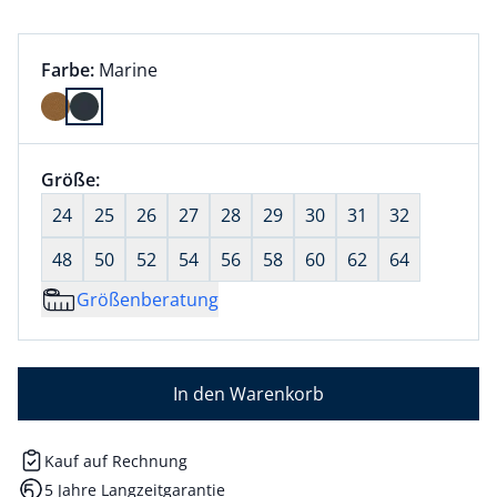
Farbauswahl:
aktuell ausgewählt:
Farbe:
Marine
Farbe Marine ausgewählt
Größenauswahl:
Größe:
nichts ausgewählt
24
25
26
27
28
29
30
31
32
48
50
52
54
56
58
60
62
64
Größenberatung
In den Warenkorb
Kauf auf Rechnung
5 Jahre Langzeitgarantie