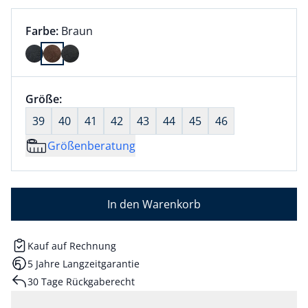
Farbauswahl:
aktuell ausgewählt:
Farbe:
Braun
Farbe Braun ausgewählt
Größenauswahl:
Größe:
nichts ausgewählt
39
40
41
42
43
44
45
46
Größenberatung
In den Warenkorb
Kauf auf Rechnung
5 Jahre Langzeitgarantie
30 Tage Rückgaberecht