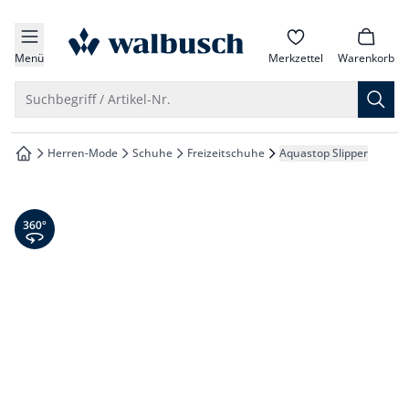
che springen
zur Startseite
vigation springen
Menü
Merkzettel
Warenkorb
inhalt springen
Suche öffnen
Suchbegriff / Artikel-Nr.
oter springen
Herren-Mode
Schuhe
Freizeitschuhe
Aquastop Slipper
zur Startseite
hnellanmeldung springen
360° Ansicht