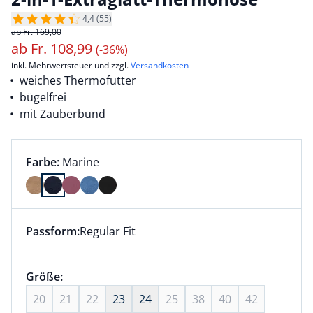
4,4 (55)
ab Fr. 169,00
ab
Fr.
108,99
(-36%)
inkl. Mehrwertsteuer und zzgl.
Versandkosten
weiches Thermofutter
bügelfrei
mit Zauberbund
Farbauswahl:
aktuell ausgewählt:
Farbe:
Marine
Farbe Marine ausgewählt
Passform:
Regular Fit
Dieser Artikel hat die Passform Regular Fit. für Infor
Größenauswahl:
Größe:
nichts ausgewählt
20
21
22
23
24
25
38
40
42