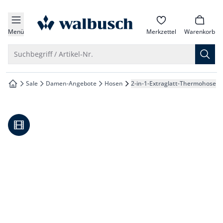
che springen
zur Startseite
vigation springen
Menü
Merkzettel
Warenkorb
inhalt springen
Suche öffnen
Suchbegriff / Artikel-Nr.
oter springen
Sale
Damen-Angebote
Hosen
2-in-1-Extraglatt-Thermohose
zur Startseite
hnellanmeldung springen
Video