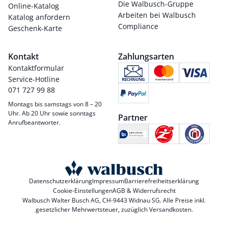
Die Walbusch-Gruppe
Online-Katalog
Arbeiten bei Walbusch
Katalog anfordern
Compliance
Geschenk-Karte
Kontakt
Zahlungsarten
Kontaktformular
Service-Hotline
071 727 99 88
Montags bis samstags von 8 – 20
Uhr. Ab 20 Uhr sowie sonntags
Partner
Anrufbeantworter.
Datenschutzerklärung
Impressum
Barrierefreiheitserklärung
Cookie-Einstellungen
AGB & Widerrufsrecht
Walbusch Walter Busch AG, CH-9443 Widnau SG. Alle Preise inkl.
gesetzlicher Mehrwertsteuer, zuzüglich
Versandkosten
.