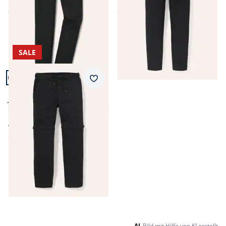
ab
Fr. 169,99
ab
Fr. 139,99
SALE
Artikel 3 von 3.
Passform Modern Fit.
Merkzettel
Modern Fit
Jahreszeiten Hose
4,3 (17)
ab Fr. 169,00
ab
Fr. 89,99
(-47%)
Seite 1 geladen. Zeige Produkte 1 bis 3 von 3.
AI
Bild mit Hilfe von KI erstellt