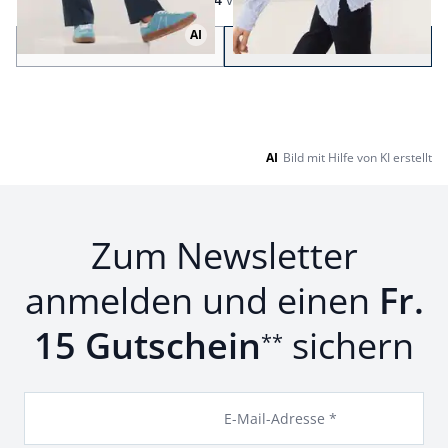
Seite 1 geladen. Zeige Produkte 1 bis 24 von 457.
AI
Zurück
Weiter
zu Seite 2
AI
Bild mit Hilfe von KI erstellt
Zum Newsletter
anmelden und einen
Fr.
15 Gutschein
sichern
**
E-Mail-Adresse *